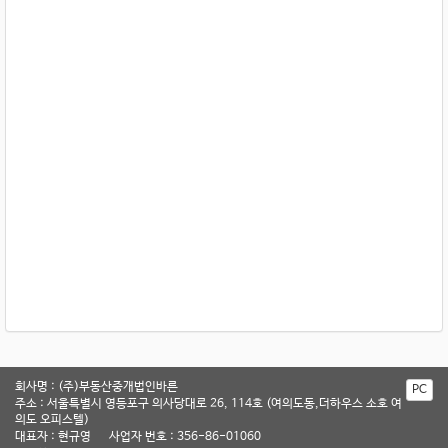
회사명 : (주)부동산중개법인바른
PC
주소 : 서울특별시 영등포구 의사당대로 26, 114호 (여의도동,더하우스 소호 여
의도 오피스텔)
대표자 : 현규영
사업자 번호 : 356-86-01060